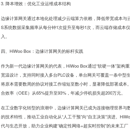
3. 降本增效：优化工业运维成本结构
边缘计算网关通过本地化处理减少云端算力依赖，降低带宽成本与云服务
S系统数据采集频率从每分钟1次提升至每秒1次，而云端存储成本
入。
四、HiWoo Box：边缘计算网关的标杆实践
作为新一代边缘计算网关的代表，HiWoo Box通过“软硬一体”
宽温设计，支持同时接入多台PLC设备，单台网关可覆盖一条中型
将原本需要数周的协议对接工作缩短至数小时，显著降低部署成本。某
合效率（OEE）从65%提升至93%，年减少停机损失超200万元。
在工业数字化转型的浪潮中，边缘计算网关已成为连接物理世界与
的技术特性，推动工业自动化从“人工干预”向“自主决策”演进。HiW
代与生态开放，助力企业构建“确定性网络+超实时控制”的未来工厂