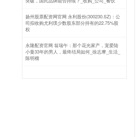
突破，国民品牌能否持续？_收购_公司_餐饮
扬州股票配资网官网 永利股份(300230.SZ)：公
司拟收购尤利璞少数股东部分持有的22.75%股
权
永隆配资官网 翁瑞午：那个花光家产，宠爱陆
小曼33年的男人，最终结局如何_徐志摩_生活_
陈明榴