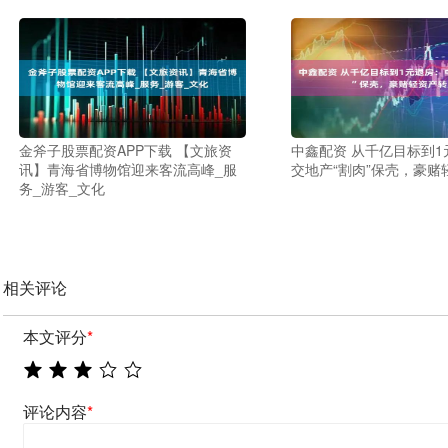
金斧子股票配资APP下载 【文旅资
中鑫配资 从千亿目标到1
讯】青海省博物馆迎来客流高峰_服
交地产“割肉”保壳，豪赌
务_游客_文化
相关评论
本文评分
*
评论内容
*