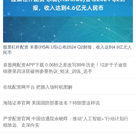
股票杠杆配资 禾赛(HSAI.US)公布2024 Q2财报，收入达到4.6亿元人
民币
喜股网配资APP下载 0.06秒之差改写89年历史！12岁于子迪世
锦赛第四泳联破例参赛热议_蛙泳_训练_选手
在线配资网平台 把握入场时机图解
海陆证券官网 美国国防部要改名？特朗普这样说
严管配资官网 中国信通院余晓晖：推动“人工智能+”行动计划行
稳致远、走深向实