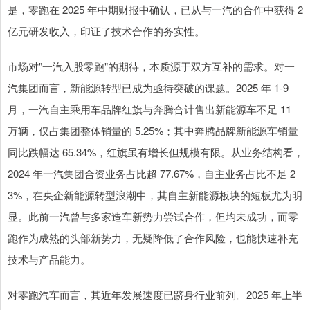
是，零跑在 2025 年中期财报中确认，已从与一汽的合作中获得 2
亿元研发收入，印证了技术合作的务实性。
市场对"一汽入股零跑"的期待，本质源于双方互补的需求。对一
汽集团而言，新能源转型已成为亟待突破的课题。2025 年 1-9
月，一汽自主乘用车品牌红旗与奔腾合计售出新能源车不足 11
万辆，仅占集团整体销量的 5.25%；其中奔腾品牌新能源车销量
同比跌幅达 65.34%，红旗虽有增长但规模有限。从业务结构看，
2024 年一汽集团合资业务占比超 77.67%，自主业务占比不足 2
3%，在央企新能源转型浪潮中，其自主新能源板块的短板尤为明
显。此前一汽曾与多家造车新势力尝试合作，但均未成功，而零
跑作为成熟的头部新势力，无疑降低了合作风险，也能快速补充
技术与产品能力。
对零跑汽车而言，其近年发展速度已跻身行业前列。2025 年上半