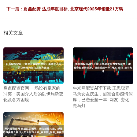
下一篇：
财鑫配资 达成年度目标, 北京现代2025年销量21万辆
相关文章
启点配资官网 一场没有赢家的
牛米网配资APP下载 王思聪罗
冲突：美国介入后的以伊局势变
马为女友庆生，甜蜜合影感情深
化及各方困境
厚，已恋爱超一年_网友_变化_
走马灯