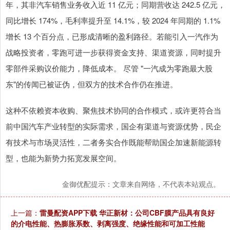
年，其非汽车销售业务收入近 11 亿元；同期营收达 242.5 亿元，
同比增长 174%，毛利率提升至 14.1%，较 2024 年同期的 1.1%
增长 13 个百分点，已形成清晰的盈利路径。若能引入一汽作为
战略投资者，零跑可进一步获得资金支持、渠道资源，同时提升
零部件采购议价能力，降低成本。 尽管 "一汽成为零跑最大股
东"的传闻已被证伪，但双方的技术合作仍在推进。
这种不依赖资本收购、聚焦技术协同的合作模式，或许更符合当
前中国汽车产业转型的实际需求，国企有渠道与资源优势，民企
有技术与市场灵活性，二者务实合作既能帮助国企加速新能源转
型，也能为新势力拓宽发展空间。
金御优配提示：文章来自网络，不代表本站观点。
上一篇：
雷曼配资APP下载 华正新材：公司CBF膜产品具有良好
的介电性能、热膨胀系数、剥离强度、绝缘性能和可加工性能