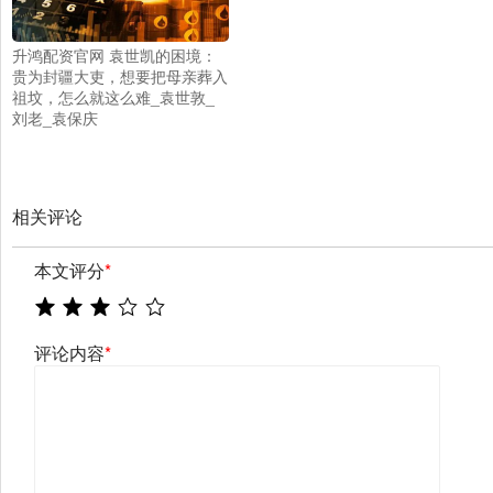
升鸿配资官网 袁世凯的困境：
贵为封疆大吏，想要把母亲葬入
祖坟，怎么就这么难_袁世敦_
刘老_袁保庆
相关评论
本文评分
*
评论内容
*