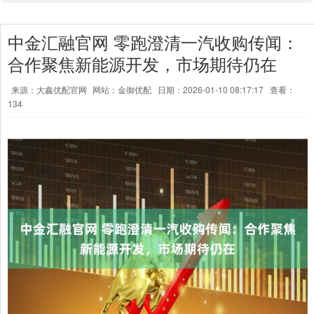
中金汇融官网 零跑澄清一汽收购传闻：
合作聚焦新能源开发，市场期待仍在
来源：大鑫优配官网
网站：金御优配
日期：2026-01-10 08:17:17
查看：
134