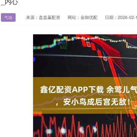
_内心
来源：盘盘赢配资
网站：金御优配
日期：2026-02-12
气场