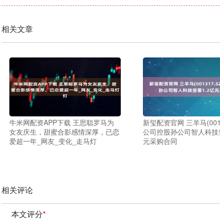
相关文章
牛米网配资APP下载 王思聪罗马为
新玺配资官网 三羊马(0013
女友庆生，甜蜜合影感情深厚，已恋
公司控股孙公司智人科技签
爱超一年_网友_变化_走马灯
元采购合同
相关评论
本文评分
*