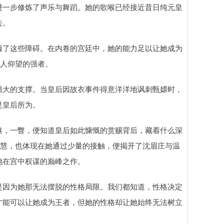
进一步修炼了声乐与舞蹈。她的歌喉已经接近昔日纯元皇
去。
服了这些障碍。在内卷的宫廷中，她的能力足以让她成为
众人仰望的强者。
强大的支撑。当皇后因故衣事件得意洋洋地讽刺甄嬛时，
是皇后所为。
嗅，一瞥，便知道皇后如此慷慨的赏赐背后，藏着什么深
智慧，也体现在她通过少量的接触，便揭开了沈眉庄与温
她在宫中权谋的巅峰之作。
是因为她那无法摆脱的性格局限。我们都知道，性格决定
才能可以让她成为王者，但她的性格却让她始终无法树立