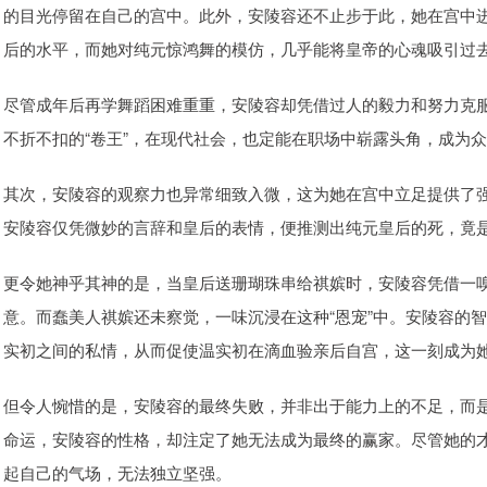
的目光停留在自己的宫中。此外，安陵容还不止步于此，她在宫中
后的水平，而她对纯元惊鸿舞的模仿，几乎能将皇帝的心魂吸引过
尽管成年后再学舞蹈困难重重，安陵容却凭借过人的毅力和努力克
不折不扣的“卷王”，在现代社会，也定能在职场中崭露头角，成为
其次，安陵容的观察力也异常细致入微，这为她在宫中立足提供了
安陵容仅凭微妙的言辞和皇后的表情，便推测出纯元皇后的死，竟
更令她神乎其神的是，当皇后送珊瑚珠串给祺嫔时，安陵容凭借一
意。而蠢美人祺嫔还未察觉，一味沉浸在这种“恩宠”中。安陵容的
实初之间的私情，从而促使温实初在滴血验亲后自宫，这一刻成为
但令人惋惜的是，安陵容的最终失败，并非出于能力上的不足，而
命运，安陵容的性格，却注定了她无法成为最终的赢家。尽管她的
起自己的气场，无法独立坚强。