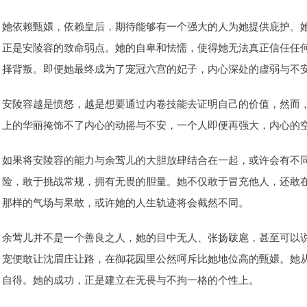
她依赖甄嬛，依赖皇后，期待能够有一个强大的人为她提供庇护。
正是安陵容的致命弱点。她的自卑和怯懦，使得她无法真正信任任
择背叛。即便她最终成为了宠冠六宫的妃子，内心深处的虚弱与不
安陵容越是愤怒，越是想要通过内卷技能去证明自己的价值，然而
上的华丽掩饰不了内心的动摇与不安，一个人即便再强大，内心的
如果将安陵容的能力与余莺儿的大胆放肆结合在一起，或许会有不
险，敢于挑战常规，拥有无畏的胆量。她不仅敢于冒充他人，还敢
那样的气场与果敢，或许她的人生轨迹将会截然不同。
余莺儿并不是一个善良之人，她的目中无人、张扬跋扈，甚至可以
宠便敢让沈眉庄让路，在御花园里公然呵斥比她地位高的甄嬛。她
自得。她的成功，正是建立在无畏与不拘一格的个性上。