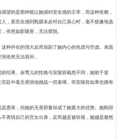
她渴望的是那种能让她感到安全感的主宰，而这种依赖，
何人，甚至在感到甄嬛未必对自己真心时，毫不犹豫地选
安，依然如影随形，无法摆脱。
，这种外在的强大反而加剧了她内心的焦虑与空虚。表面
空洞依然无法填补。
同的结果。余莺儿的性格与安陵容截然不同，她敢于冒
在宫廷中毫无畏惧地挑战一切束缚。而安陵容如果也拥有
说是愚笨，但她的无畏胆量却成了她最大的优势。她刚得
从不畏惧自己的宫女出身，反而越是被轻视，她越是傲然