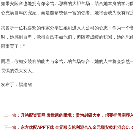
如果安陵容也能拥有像余莺儿那样的大胆气场，结合她本身的学习
心充满自卑的宠妃，而是能够统领一宫的强者。她将会成为既有深
我曾听一位我喜欢的作家分享过她刚进入大公司的心态：作为一个
时，她感到自卑，觉得自己不如他们，但随着成绩的积累，她的思维
同事罢了！”
同理，假如安陵容的能力与余莺儿的气场结合，她的人生将会焕然
畏惧的强大女人。
发布于：福建省
上一篇：
升鸿配资官网 袁世凯的困境：贵为封疆大吏，想要把母亲葬入
下一篇：
东方优配APP下载 金元顺安乾利混合A,金元顺安乾利混合C