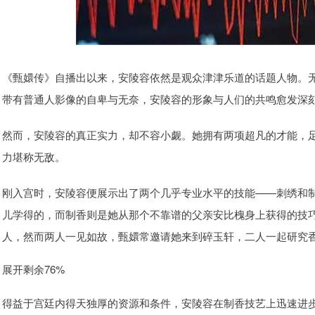
《甄嬛传》自播出以来，安陵容依然是观众津津乐道的话题人物。
带有普通人影像的自卑与无奈，安陵容的形象与人们的共鸣愈发深
然而，安陵容的真正实力，却不容小觑。她拥有两项超凡的才能，
力堪称无敌。
刚入宫时，安陵容便展示出了两个几乎专业水平的技能——刺绣和
儿学得的，而制香则是她从那个不靠谱的父亲安比槐身上获得的技
人，然而两人一见如故，甄嬛常邀请她来到碎玉轩，二人一起研究
展开剩余76%
得益于宫廷内得天独厚的资源和条件，安陵容在制香技艺上迅速进