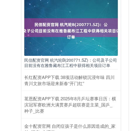
民信配资官网 杭汽轮B(200771.SZ)：公司及子公司
目前没有在雅鲁藏布江工程中获得相关项目订单
长红配资APP下载 38项活动解锁沉浸年味 四川
青川文旅市场迎来新春“开门红”
茗恩配资APP下载 2025年8月乒坛赛事日历：横
滨冠军赛欧洲大满贯赛乒超联赛是主菜_国乒_
种子_比赛
金十配资官网 自闭症孩子是什么原因造成的_家