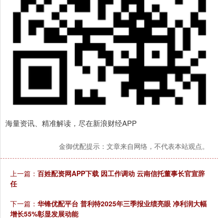
海量资讯、精准解读，尽在新浪财经APP
金御优配提示：文章来自网络，不代表本站观点。
上一篇：
百姓配资网APP下载 因工作调动 云南信托董事长官宣辞
任
下一篇：
华锋优配平台 普利特2025年三季报业绩亮眼 净利润大幅
增长55%彰显发展动能