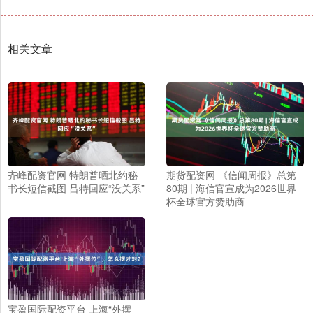
相关文章
齐峰配资官网 特朗普晒北约秘
期货配资网 《信闻周报》总第
书长短信截图 吕特回应“没关系”
80期 | 海信官宣成为2026世界
杯全球官方赞助商
宝盈国际配资平台 上海“外摆