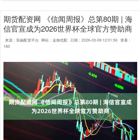
期货配资网 《信闻周报》总第80期 | 海
信官宣成为2026世界杯全球官方赞助商
来源：双融配资平台
网站：金御优配
日期：2026-03-09 12:01:56
查看：
180