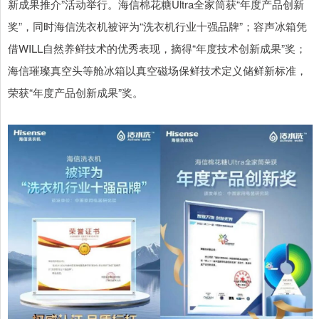
新成果推介”活动举行。海信棉花糖Ultra全家筒获“年度产品创新
奖”，同时海信洗衣机被评为“洗衣机行业十强品牌”；容声冰箱凭
借WILL自然养鲜技术的优秀表现，摘得“年度技术创新成果”奖；
海信璀璨真空头等舱冰箱以真空磁场保鲜技术定义储鲜新标准，
荣获“年度产品创新成果”奖。