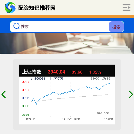
搜索
上证指数
3940.04
39.68
1.02%