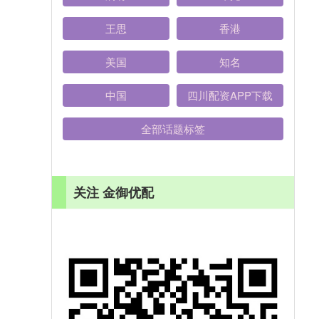
王思
香港
美国
知名
中国
四川配资APP下载
全部话题标签
关注 金御优配