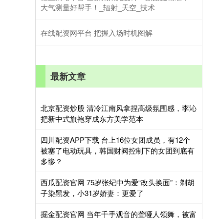
大气测量好帮手！_辐射_天空_技术
在线配资网平台 把握入场时机图解
最新文章
北京配资炒股 清冷江南风拿捏高级氛围感，李沁
把新中式旗袍穿成东方美学范本
四川配资APP下载 台上16位女团成员，有12个
被塞了电动玩具，韩国财阀控制下的女团到底有
多惨？
西瓜配资官网 75岁张纪中为爱“改头换面”：剃胡
子染黑发，小31岁娇妻：更爱了
掘金配资官网 当年千手观音的聋哑人领舞，被富