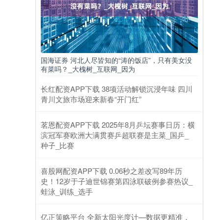
国海证券 河北人尽皆知的“涛的饭店”，只有美女没
有菜吗？_大槐树_互联网_因为
长红配资APP下载 38项活动解锁沉浸年味 四川
青川文旅市场迎来新春“开门红”
茗恩配资APP下载 2025年8月乒坛赛事日历：横
滨冠军赛欧洲大满贯赛乒超联赛是主菜_国乒_
种子_比赛
喜股网配资APP下载 0.06秒之差改写89年历
史！12岁于子迪世锦赛第四泳联破例参赛热议_
蛙泳_训练_选手
亿正策略平台 全新太阳光度计—数据更精准，